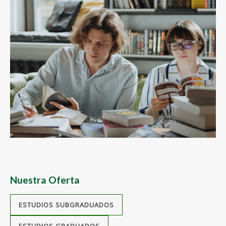
A
Nuestra Oferta
Co
ESTUDIOS SUBGRADUADOS
pr
be