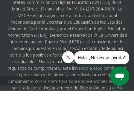
States Commission on Higher Education (MSCHE), 3624
Market Street, Philadelphia, PA 19104 (267-284-5000). La
MSCHE es una agencia de acreditación institucional
reconocida por el Secretario de Educación de los Estados
Unidos de Norteamérica y por el Council on Higher Education
Accreditation (CHEA). Derechos Reservados © La Universidad
Interamericana de Puerto Rico (UIPR) está consciente de los
cambios propuestos en la legislación estatal y federal, así
como a los posibles efectos en los procesos académicos y
estudiantiles. Nuestra Institución, comprometida con los
requisitos de cumplimiento, está llevando a cabo cambios en
su portal web y documentación oficial para reflejar el
cumplimiento con la normativa sobre subvenciones federales
solicitada por el Departamento de Educación en su carta
fechada el 14 de febrero de 2025. Esto puede significar que
algunas páginas o secciones de las páginas no estén
disponibles temporeramente. Estaremos culminando el
proceso prontamente. De tener alguna pregunta, puede
comunicarse con la Sra. Lilia M. Torres Torres, Oficial de
Cumplimiento Gerencial de nuestra Institución, al correo
electrónico ltorrest@inter.edu o al 787-766-1912, extensión