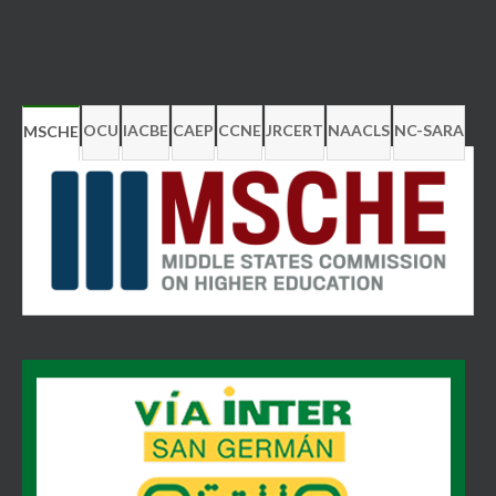
OCU
IACBE
CAEP
CCNE
JRCERT
NAACLS
NC-SARA
MSCHE