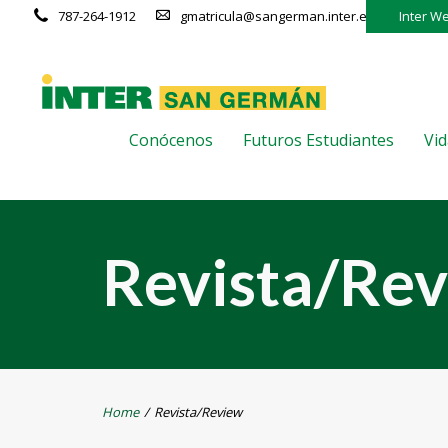
787-264-1912
gmatricula@sangerman.inter.edu
Inter W
Conócenos
Futuros Estudiantes
Vid
Revista/Re
Home
/
Revista/Review