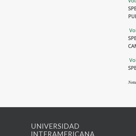
Vol
SP
PU
Vol
SP
CA
Vol
SP
Not
UNIVERSIDAD
INTERAMERICANA