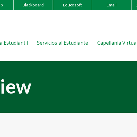
eb
Blackboard
Educosoft
Email
a Estudiantil
Servicios al Estudiante
Capellanía Virtua
view