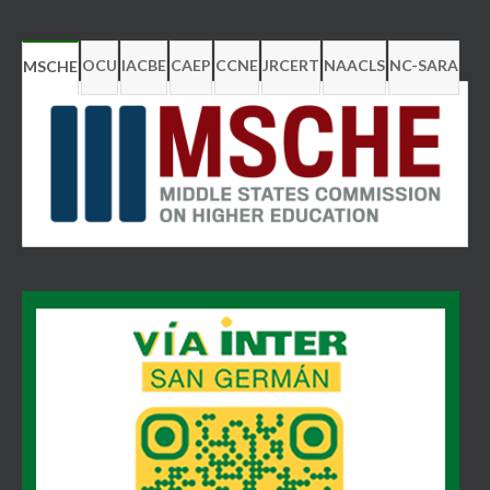
OCU
IACBE
CAEP
CCNE
JRCERT
NAACLS
NC-SARA
MSCHE