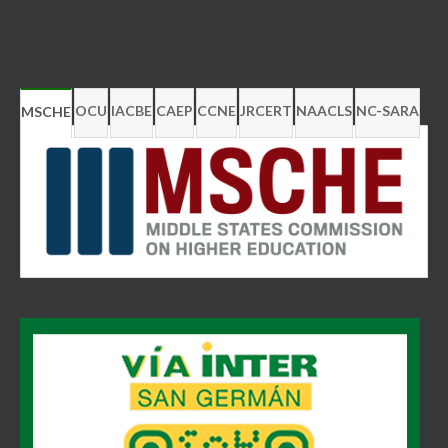
OCU
IACBE
CAEP
CCNE
JRCERT
NAACLS
NC-SARA
MSCHE