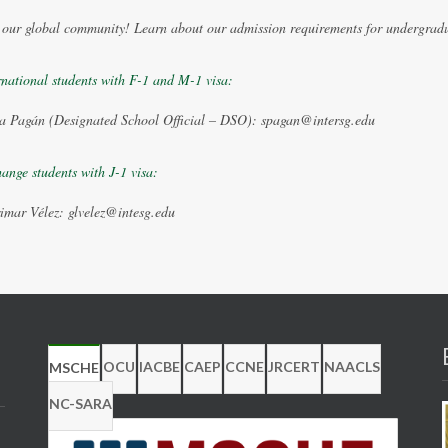
 our global community! Learn about our admission requirements for undergradua
rnational students with F-1 and M-1 visa:
a Pagán (Designated School Official – DSO): spagan@intersg.edu
ange students with J-1 visa:
imar Vélez: glvelez@intesg.edu
OCU
IACBE
CAEP
CCNE
JRCERT
NAACLS
MSCHE
NC-SARA