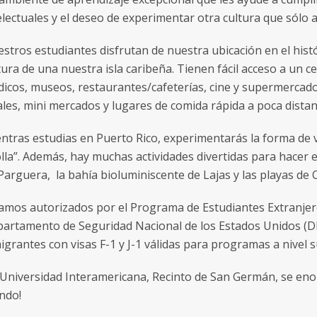
electuales y el deseo de experimentar otra cultura que sólo 
stros estudiantes disfrutan de nuestra ubicación en el hist
tura de una nuestra isla caribeña. Tienen fácil acceso a un ce
icos, museos, restaurantes/cafeterías, cine y supermercado
ales, mini mercados y lugares de comida rápida a poca distan
ntras estudias en Puerto Rico, experimentarás la forma de v
olla”. Además, hay muchas actividades divertidas para hacer e
Parguera, la bahía bioluminiscente de Lajas y las playas de 
amos autorizados por el Programa de Estudiantes Extranjero
artamento de Seguridad Nacional de los Estados Unidos (DH
igrantes con visas F-1 y J-1 válidas para programas a nivel
 Universidad Interamericana, Recinto de San Germán, se enorg
ndo!