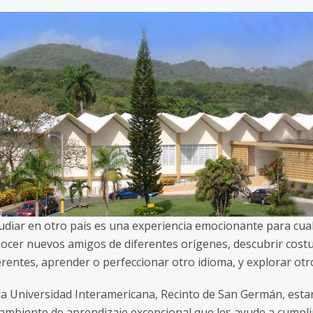
udiar en otro país es una experiencia emocionante para cual
ocer nuevos amigos de diferentes orígenes, descubrir costu
erentes, aprender o perfeccionar otro idioma, y explorar otr
la Universidad Interamericana, Recinto de San Germán, est
ambiente de aprendizaje excepcional que les ayude a cumpl