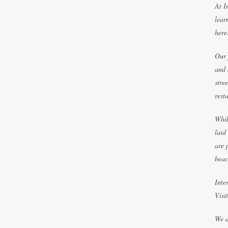
At I
lear
here
Our 
and 
stre
rest
Whil
laid
are 
beac
Inte
Visi
We a