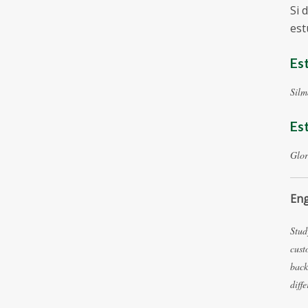
Si 
est
Est
Silm
Est
Glor
Eng
Stud
cust
back
diff