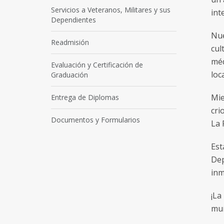
Servicios a Veteranos, Militares y sus
int
Dependientes
Nue
Readmisión
cul
méd
Evaluación y Certificación de
loc
Graduación
Mie
Entrega de Diplomas
cri
Documentos y Formularios
La 
Est
Dep
inm
¡La
mu