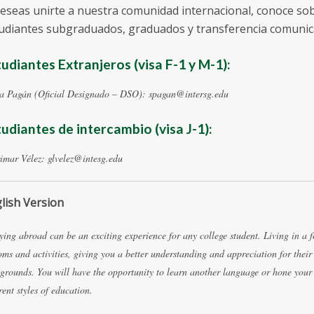
deseas unirte a nuestra comunidad internacional, conoce so
udiantes subgraduados, graduados y transferencia comunic
udiantes Extranjeros (visa F-1 y M-1):
a Pagán (Oficial Designado – DSO): spagan@intersg.edu
udiantes de intercambio (visa J-1):
imar Vélez: glvelez@intesg.edu
lish Version
ying abroad can be an exciting experience for any college student. Living in a f
oms and activities, giving you a better understanding and appreciation for thei
grounds. You will have the opportunity to learn another language or hone your l
erent styles of education.