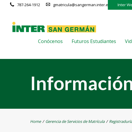
787-264-1912
gmatricula@sangerman.inter.edu
Inter W
Conócenos
Futuros Estudiantes
Vid
Información
Home
/
Gerencia de Servicios de Matrícula
/
Registradurí