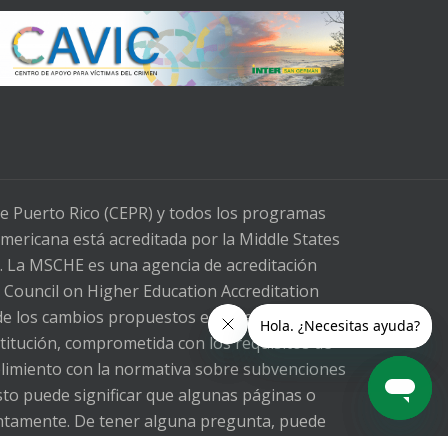
de Puerto Rico (CEPR) y todos los programas
mericana está acreditada por la Middle States
. La MSCHE es una agencia de acreditación
l Council on Higher Education Accreditation
e los cambios propuestos en la legislación
stitución, comprometida con los requisitos de
mplimiento con la normativa sobre subvenciones
sto puede significar que algunas páginas o
ntamente. De tener alguna pregunta, puede
al correo electrónico ltorrest@inter.edu o al