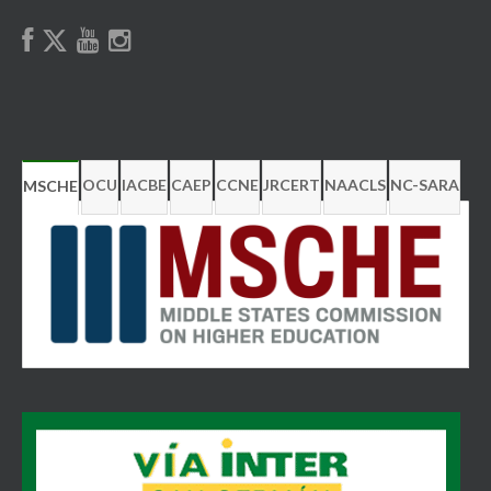
OCU
IACBE
CAEP
CCNE
JRCERT
NAACLS
NC-SARA
MSCHE