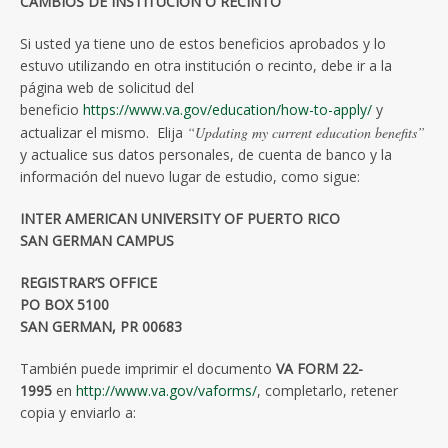
CAMBIOS DE INSTITUCIÓN O RECINTO
Si usted ya tiene uno de estos beneficios aprobados y lo
estuvo utilizando en otra institución o recinto, debe ir a la
página web de solicitud del
beneficio
https://www.va.gov/education/how-to-apply/
y
actualizar el mismo. Elija
“Updating my current education benefits”
y actualice sus datos personales, de cuenta de banco y la
información del nuevo lugar de estudio, como sigue:
INTER AMERICAN UNIVERSITY OF PUERTO RICO
SAN GERMAN CAMPUS
REGISTRAR’S OFFICE
PO BOX 5100
SAN GERMAN, PR 00683
También puede imprimir el documento
VA FORM 22-
1995
en
http://www.va.gov/vaforms/
, completarlo, retener
copia y enviarlo a: