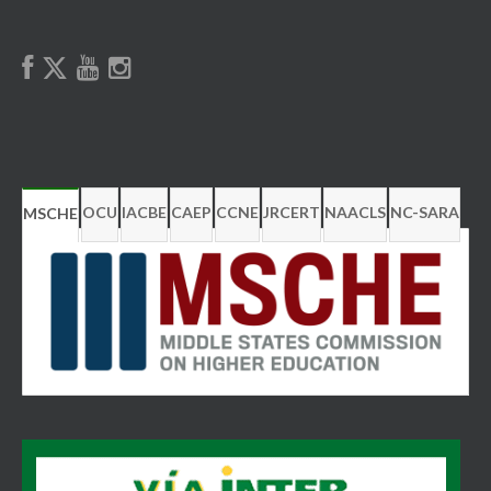
OCU
IACBE
CAEP
CCNE
JRCERT
NAACLS
NC-SARA
MSCHE