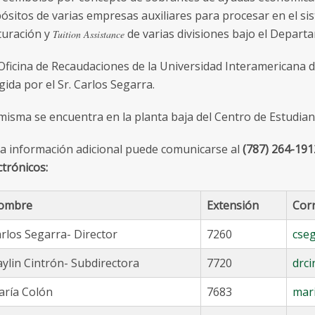
ósitos de varias empresas auxiliares para procesar en el si
turación y
de varias divisiones bajo el Depart
Tuition Assistance
Oficina de Recaudaciones de la Universidad Interamericana 
igida por el Sr. Carlos Segarra.
misma se encuentra en la planta baja del Centro de Estudiant
a información adicional puede comunicarse al
(787) 264-191
ctrónicos:
ombre
Extensión
Corr
rlos Segarra- Director
7260
cse
ylin Cintrón- Subdirectora
7720
drc
ría Colón
7683
mar