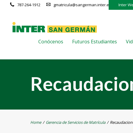
787-264-1912
gmatricula@sangerman.inter.edu
Inter W
Conócenos
Futuros Estudiantes
Vid
Recaudacio
Home
/
Gerencia de Servicios de Matrícula
/
Recaudacion