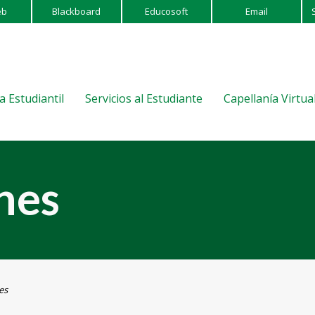
eb
Blackboard
Educosoft
Email
a Estudiantil
Servicios al Estudiante
Capellanía Virtua
nes
es