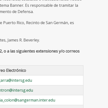
stema Banner. Es responsable de tramitar la
amento de Defensa.
de Puerto Rico, Recinto de San Germán, es
es, James R. Beverley.
2, o
a las siguientes extensiones y/o correos
eo Electrónico
garra@intersg.edu
intron@intersg.edu
ia_colon@sangerman.inter.edu