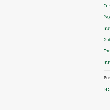
Con
Pag
Ins
Guí
For
Ins
Pue
rec