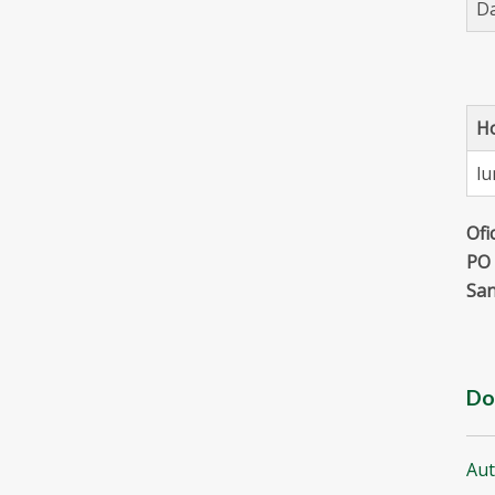
Da
Ho
lu
Ofi
PO 
San
Do
Aut