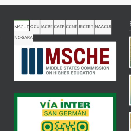
OCU
IACBE
CAEP
CCNE
JRCERT
NAACLS
MSCHE
NC-SARA