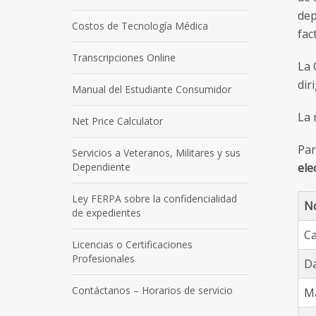
dep
Costos de Tecnología Médica
fac
Transcripciones Online
La 
dir
Manual del Estudiante Consumidor
La 
Net Price Calculator
Par
Servicios a Veteranos, Militares y sus
Dependiente
ele
Ley FERPA sobre la confidencialidad
N
de expedientes
Ca
Licencias o Certificaciones
Profesionales
Da
Contáctanos – Horarios de servicio
Ma