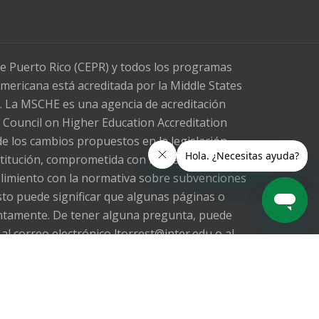
de Puerto Rico (CEPR) y todos los programas
mericana está acreditada por la Middle States
. La MSCHE es una agencia de acreditación
l Council on Higher Education Accreditation
e los cambios propuestos en la legislación
stitución, comprometida con los requisitos de
mplimiento con la normativa sobre subvenciones
sto puede significar que algunas páginas o
ntamente. De tener alguna pregunta, puede
al correo electrónico ltorrest@inter.edu o al
Rico (UIPR) is aware of the proposed changes
 Our Institution, committed to compliance
e federal grant regulations requested by the
 of pages are temporarily unavailable. We will