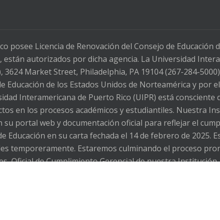
co posee Licencia de Renovación del Consejo de Educación 
 están autorizados por dicha agencia. La Universidad Intera
3624 Market Street, Philadelphia, PA 19104 (267-284-5000)
 de Educación de los Estados Unidos de Norteamérica y por e
dad Interamericana de Puerto Rico (UIPR) está consciente d
fectos en los procesos académicos y estudiantiles. Nuestra In
 su portal web y documentación oficial para reflejar el cu
de Educación en su carta fechada el 14 de febrero de 2025. E
ibles temporeramente. Estaremos culminando el proceso pro
es, Oficial de Cumplimiento Gerencial de nuestra Institución, 
s inconvenientes. The Inter American University of Puerto 
l as the possible effects on academic and student processes.
ite and official documentation to reflect compliance with th
ebruary 14, 2025. This may mean that some pages or sections