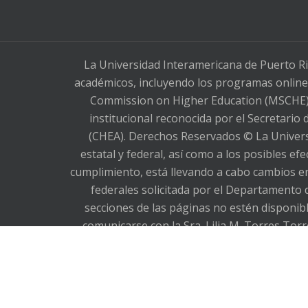
La Universidad Interamericana de Puerto Ri
académicos, incluyendo los programas online,
Commission on Higher Education (MSCHE), 
institucional reconocida por el Secretario
(CHEA). Derechos Reservados © La Universi
estatal y federal, así como a los posibles e
cumplimiento, está llevando a cabo cambios en
federales solicitada por el Departamento 
secciones de las páginas no estén dispon
comunicarse con la Sra. Lilia M. Torres Torr
787-766-1912, extensión 2393. Lamentamos lo
in state and federal legislation, as wel
requirements, is making changes to its webs
Department of Education in its letter dated F