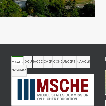
OCU
IACBE
CAEP
CCNE
JRCERT
NAACLS
MSCHE
NC-SARA