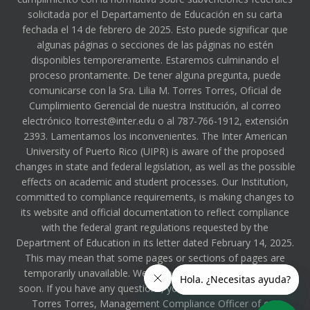
solicitada por el Departamento de Educación en su carta
fechada el 14 de febrero de 2025. Esto puede significar que
algunas páginas o secciones de las páginas no estén
disponibles temporeramente. Estaremos culminando el
proceso prontamente. De tener alguna pregunta, puede
comunicarse con la Sra. Lilia M. Torres Torres, Oficial de
Cumplimiento Gerencial de nuestra Institución, al correo
electrónico ltorrest@inter.edu o al 787-766-1912, extensión
2393. Lamentamos los inconvenientes. The Inter American
University of Puerto Rico (UIPR) is aware of the proposed
changes in state and federal legislation, as well as the possible
effects on academic and student processes. Our Institution,
committed to compliance requirements, is making changes to
its website and official documentation to reflect compliance
with the federal grant regulations requested by the
Department of Education in its letter dated February 14, 2025.
This may mean that some pages or sections of pages are
temporarily unavailable. We will be completing the process
soon. If you have any questions, you can contact Ms. Lilia M.
Torres Torres, Management Compliance Officer of our