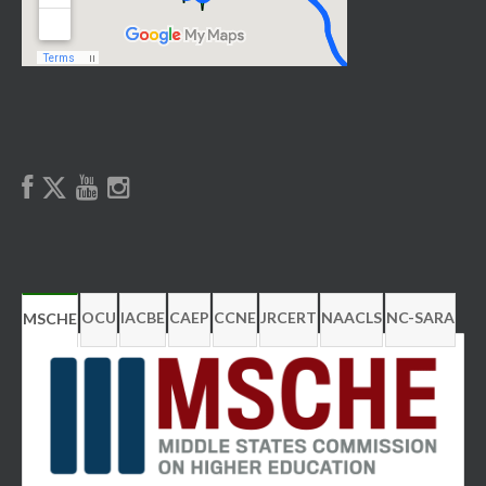
OCU
IACBE
CAEP
CCNE
JRCERT
NAACLS
NC-SARA
MSCHE