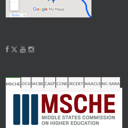
OCU
IACBE
CAEP
CCNE
JRCERT
NAACLS
NC-SARA
MSCHE