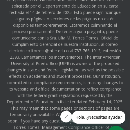
solicitada por el Departamento de Educación en su carta
fechada el 14 de febrero de 2025. Esto puede significar que
algunas páginas o secciones de las páginas no estén
disponibles temporeramente. Estaremos culminando el
proceso prontamente. De tener alguna pregunta, puede
comunicarse con la Sra. Lilia M. Torres Torres, Oficial de
Cumplimiento Gerencial de nuestra Institución, al correo
electrónico ltorrest@inter.edu o al 787-766-1912, extensión
2393. Lamentamos los inconvenientes. The Inter American
University of Puerto Rico (UIPR) is aware of the proposed
changes in state and federal legislation, as well as the possible
effects on academic and student processes. Our Institution,
committed to compliance requirements, is making changes to
its website and official documentation to reflect compliance
with the federal grant regulations requested by the
Department of Education in its letter dated February 14, 2025.
This may mean that some pages or sections of pages are
temporarily unavailable. We will be completing the process
soon. If you have any questions, you can contact Ms. Lilia M.
Torres Torres, Management Compliance Officer of our