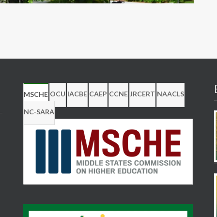
OCU
IACBE
CAEP
CCNE
JRCERT
NAACLS
MSCHE
NC-SARA