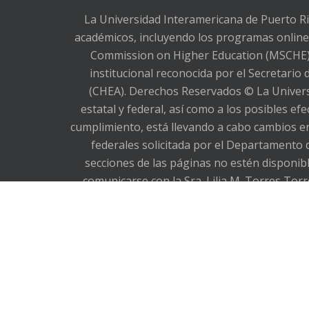
La Universidad Interamericana de Puerto Ri
académicos, incluyendo los programas online,
Commission on Higher Education (MSCHE), 
institucional reconocida por el Secretario
(CHEA). Derechos Reservados © La Universi
estatal y federal, así como a los posibles e
cumplimiento, está llevando a cabo cambios en
federales solicitada por el Departamento 
secciones de las páginas no estén dispon
comunicarse con la Sra. Lilia M. Torres Torr
787-766-1912, extensión 2393. Lamentamos lo
in state and federal legislation, as wel
requirements, is making changes to its webs
Department of Education in its letter dated F
be completing the process soon. If you h
Institution, at ltorr