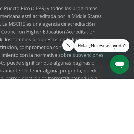
de Puerto Rico (CEPR) y todos los programas
mericana está acreditada por la Middle States
. La MSCHE es una agencia de acreditación
l Council on Higher Education Accreditation
e los cambios propuestos en la legislación
stitución, comprometida con los requisitos de
mplimiento con la normativa sobre subvenciones
sto puede significar que algunas páginas o
ntamente. De tener alguna pregunta, puede
al correo electrónico ltorrest@inter.edu o al
Rico (UIPR) is aware of the proposed changes
 Our Institution, committed to compliance
e federal grant regulations requested by the
 of pages are temporarily unavailable. We will
res, Management Compliance Officer of our
for the inconvenience.