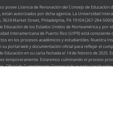
co posee Licencia de Renovación del Consejo de Educación 
 están autorizados por dicha agencia. La Universidad Intera
3624 Market Street, Philadelphia, PA 19104 (267-284-5000)
 de Educación de los Estados Unidos de Norteamérica y por e
dad Interamericana de Puerto Rico (UIPR) está consciente d
fectos en los procesos académicos y estudiantiles. Nuestra In
 su portal web y documentación oficial para reflejar el cu
de Educación en su carta fechada el 14 de febrero de 2025. E
ibles temporeramente. Estaremos culminando el proceso pro
es, Oficial de Cumplimiento Gerencial de nuestra Institución, 
s inconvenientes. The Inter American University of Puerto 
l as the possible effects on academic and student processes.
ite and official documentation to reflect compliance with th
ebruary 14, 2025. This may mean that some pages or sections
ave any questions, you can contact Ms. Lilia M. Torres Tor
est@inter.edu or 787-766-1912, extension 2393. We apologize 