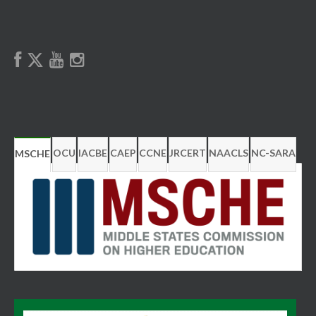
OCU
IACBE
CAEP
CCNE
JRCERT
NAACLS
NC-SARA
MSCHE