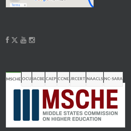
OCU
IACBE
CAEP
CCNE
JRCERT
NAACLS
NC-SARA
MSCHE