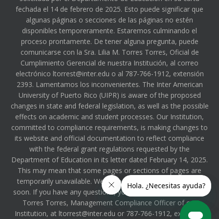
fechada el 14 de febrero de 2025. Esto puede significar que
algunas páginas o secciones de las páginas no estén
disponibles temporeramente. Estaremos culminando el
proceso prontamente. De tener alguna pregunta, puede
comunicarse con la Sra. Lilia M. Torres Torres, Oficial de
Cumplimiento Gerencial de nuestra Institución, al correo
electrónico ltorrest@inter.edu o al 787-766-1912, extensión
2393. Lamentamos los inconvenientes. The Inter American
University of Puerto Rico (UIPR) is aware of the proposed
changes in state and federal legislation, as well as the possible
effects on academic and student processes. Our Institution,
committed to compliance requirements, is making changes to
its website and official documentation to reflect compliance
with the federal grant regulations requested by the
Department of Education in its letter dated February 14, 2025.
This may mean that some pages or sections of pages are
temporarily unavailable. We will be completing the process
soon. If you have any questions, you can contact Ms. Lilia M.
Torres Torres, Management Compliance Officer of our
Institution, at ltorrest@inter.edu or 787-766-1912, extension