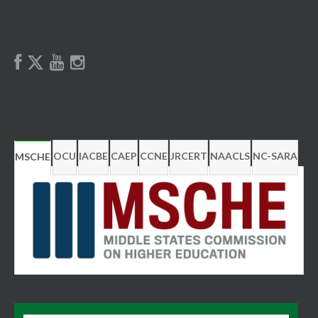
OCU
IACBE
CAEP
CCNE
JRCERT
NAACLS
NC-SARA
MSCHE