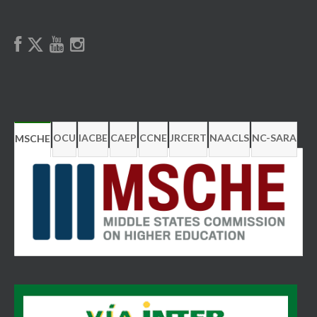
OCU
IACBE
CAEP
CCNE
JRCERT
NAACLS
NC-SARA
MSCHE