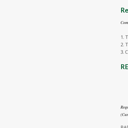
Re
Como
1. 
2. 
3. 
RE
Requ
(Cur
BAD