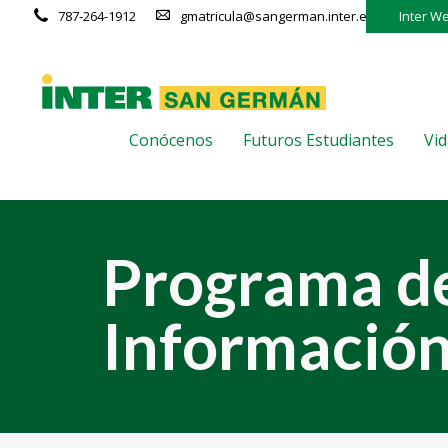
787-264-1912
gmatricula@sangerman.inter.edu
Inter W
Conócenos
Futuros Estudiantes
Vid
Programa d
Información