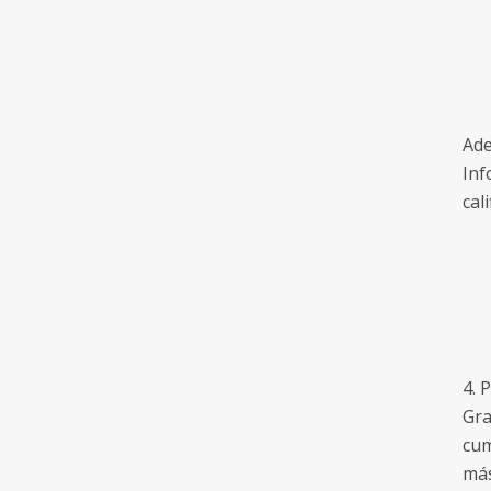
Ade
Inf
cal
4. 
Gra
cum
más