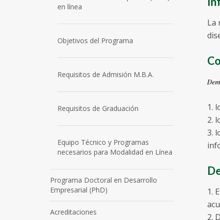
In
en línea
La 
dis
Objetivos del Programa
Co
Requisitos de Admisión M.B.A.
Demo
1. 
Requisitos de Graduación
2. 
3. 
Equipo Técnico y Programas
inf
necesarios para Modalidad en Línea
De
Programa Doctoral en Desarrollo
Empresarial (PhD)
1. 
acu
Acreditaciones
2. 