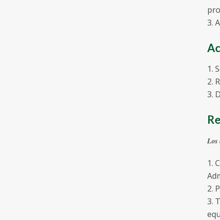
pro
3. 
Ac
1. 
2. 
3. 
Re
Los 
1. 
Adm
2. 
3. 
equ