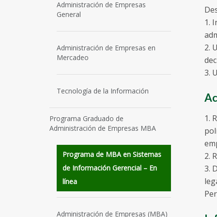
Administración de Empresas
Des
General
1. 
adm
2. 
Administración de Empresas en
Mercadeo
dec
3. 
Tecnología de la Información
Ac
1. 
Programa Graduado de
Administración de Empresas MBA
pol
emp
Programa de MBA en Sistemas
2. 
de Información Gerencial – En
3. 
leg
línea
Per
Administración de Empresas (MBA)