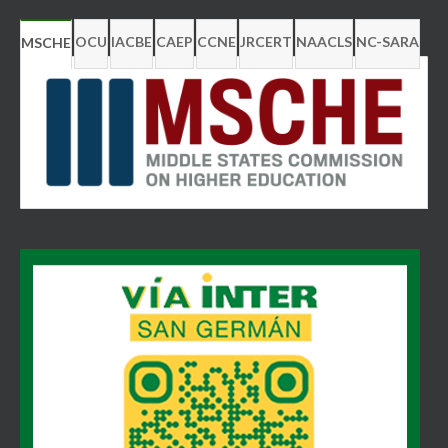
OCU
IACBE
CAEP
CCNE
JRCERT
NAACLS
NC-SARA
MSCHE