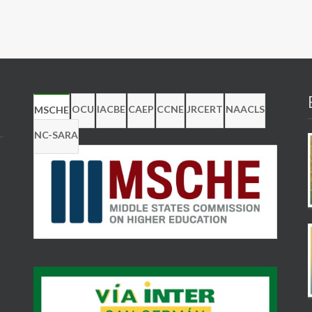
OCU
IACBE
CAEP
CCNE
JRCERT
NAACLS
MSCHE
NC-SARA