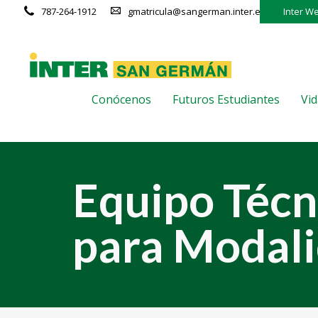
787-264-1912
gmatricula@sangerman.inter.edu
Inter W
Conócenos
Futuros Estudiantes
Vid
Equipo Técn
para Modali