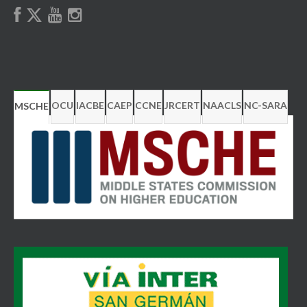
OCU
IACBE
CAEP
CCNE
JRCERT
NAACLS
NC-SARA
MSCHE