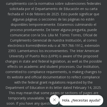
cumplimiento con la normativa sobre subvenciones federales
solicitada por el Departamento de Educación en su carta
fechada el 14 de febrero de 2025. Esto puede significar que
algunas páginas o secciones de las páginas no estén
disponibles temporeramente. Estaremos culminando el
proceso prontamente. De tener alguna pregunta, puede
comunicarse con la Sra. Lilia M. Torres Torres, Oficial de
Cumplimiento Gerencial de nuestra Institución, al correo
electrónico ltorrest@inter.edu o al 787-766-1912, extensión
2393. Lamentamos los inconvenientes. The Inter American
University of Puerto Rico (UIPR) is aware of the proposed
changes in state and federal legislation, as well as the possible
effects on academic and student processes. Our Institution,
committed to compliance requirements, is making changes to
its website and official documentation to reflect compliance
with the federal grant regulations requested by the
Department of Education in its letter dated February 14, 2025.
This may mean that some pages or sections of pages are
temporarily unavailable. We will be completing the process
soon. If you have any questions, you can contact Ms. Lilia M.