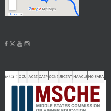
OCU
IACBE
CAEP
CCNE
JRCERT
NAACLS
NC-SARA
MSCHE