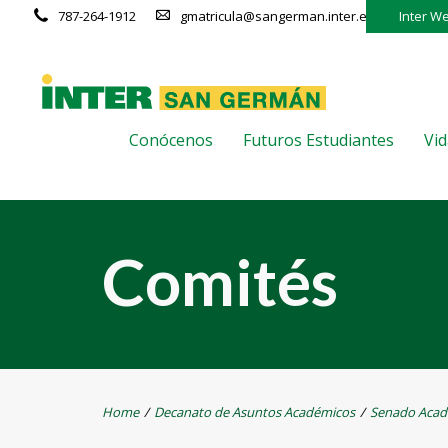
787-264-1912
gmatricula@sangerman.inter.edu
Inter W
Conócenos
Futuros Estudiantes
Vid
Comités
Home
/
Decanato de Asuntos Académicos
/
Senado Acad