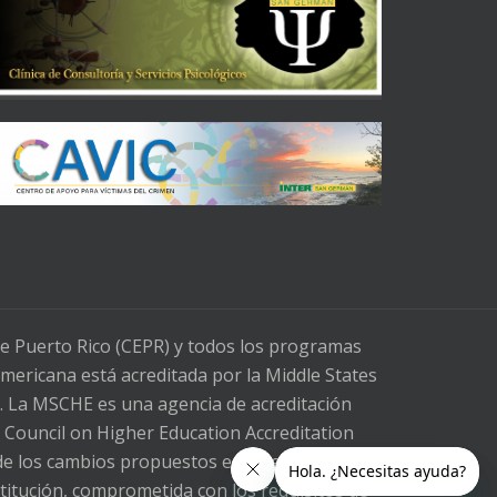
de Puerto Rico (CEPR) y todos los programas
mericana está acreditada por la Middle States
. La MSCHE es una agencia de acreditación
l Council on Higher Education Accreditation
e los cambios propuestos en la legislación
stitución, comprometida con los requisitos de