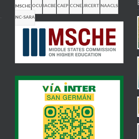
OCU
IACBE
CAEP
CCNE
JRCERT
NAACLS
MSCHE
NC-SARA