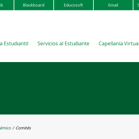
eb
Blackboard
Educosoft
Email
a Estudiantil
Servicios al Estudiante
Capellanía Virtua
émico
/
Comités