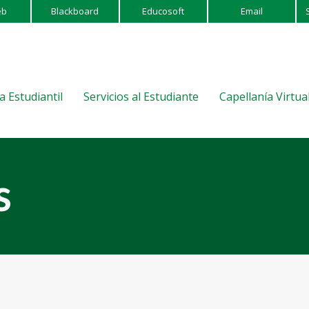
eb
Blackboard
Educosoft
Email
a Estudiantil
Servicios al Estudiante
Capellanía Virtua
s