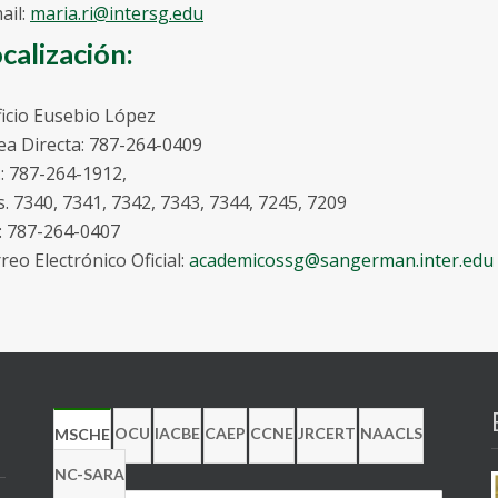
ail:
maria.ri@intersg.edu
calización:
ficio Eusebio López
ea Directa: 787-264-0409
.: 787-264-1912,
s. 7340, 7341, 7342, 7343, 7344, 7245, 7209
: 787-264-0407
reo Electrónico Oficial:
academicossg@sangerman.inter.edu
OCU
IACBE
CAEP
CCNE
JRCERT
NAACLS
MSCHE
NC-SARA