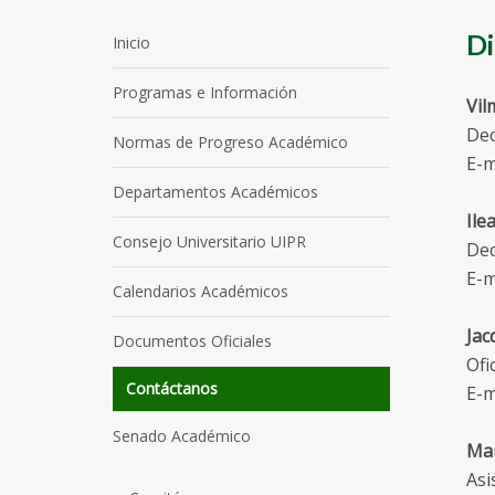
Di
Inicio
Programas e Información
Vil
Dec
Normas de Progreso Académico
E-m
Departamentos Académicos
Ile
Consejo Universitario UIPR
Dec
E-m
Calendarios Académicos
Jac
Documentos Oficiales
Ofi
Contáctanos
E-m
Senado Académico
Mar
Asi