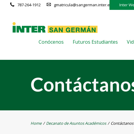
787-264-1912
gmatricula@sangerman.inter.edu
Inter W
Conócenos
Futuros Estudiantes
Vid
Contáctano
Home
/
Decanato de Asuntos Académicos
/
Contáctanos