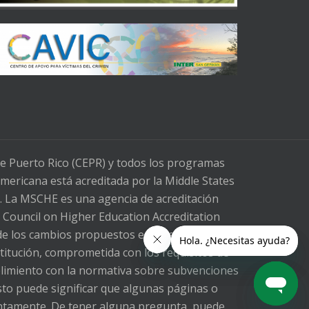
de Puerto Rico (CEPR) y todos los programas
mericana está acreditada por la Middle States
. La MSCHE es una agencia de acreditación
l Council on Higher Education Accreditation
e los cambios propuestos en la legislación
stitución, comprometida con los requisitos de
mplimiento con la normativa sobre subvenciones
sto puede significar que algunas páginas o
ntamente. De tener alguna pregunta, puede