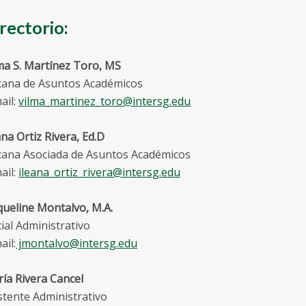
rectorio:
ma S. Martínez Toro, MS
ana de Asuntos Académicos
ail:
vilma_martinez_toro@intersg.edu
ana Ortiz Rivera, Ed.D
ana Asociada de Asuntos Académicos
ail:
ileana_ortiz_rivera@intersg.edu
queline Montalvo, M.A.
cial Administrativo
ail:
jmontalvo@intersg.edu
ía Rivera Cancel
stente Administrativo