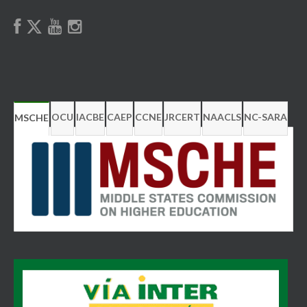
OCU
IACBE
CAEP
CCNE
JRCERT
NAACLS
NC-SARA
MSCHE