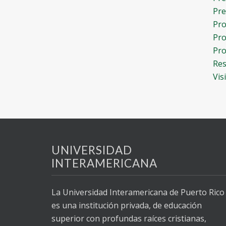
Pre
Pro
Pro
Pro
Res
Vis
UNIVERSIDAD
INTERAMERICANA
La Universidad Interamericana de Puerto Rico
es una institución privada, de educación
superior con profundas raíces cristianas,