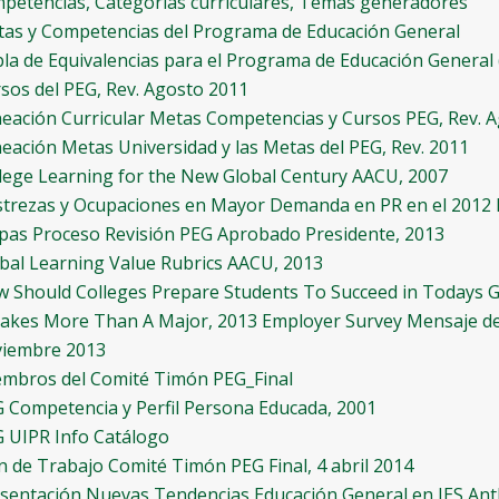
petencias, Categorías curriculares, Temas generadores
as y Competencias del Programa de Educación General
la de Equivalencias para el Programa de Educación General
sos del PEG, Rev. Agosto 2011
neación Curricular Metas Competencias y Cursos PEG, Rev. 
neación Metas Universidad y las Metas del PEG, Rev. 2011
lege Learning for the New Global Century AACU, 2007
trezas y Ocupaciones en Mayor Demanda en PR en el 2012
pas Proceso Revisión PEG Aprobado Presidente, 2013
bal Learning Value Rubrics AACU, 2013
 Should Colleges Prepare Students To Succeed in Todays 
Takes More Than A Major, 2013 Employer Survey
Mensaje de
iembre 2013
mbros del Comité Timón PEG_Final
 Competencia y Perfil Persona Educada, 2001
 UIPR Info Catálogo
n de Trabajo Comité Timón PEG Final, 4 abril 2014
sentación Nuevas Tendencias Educación General en IES Antho