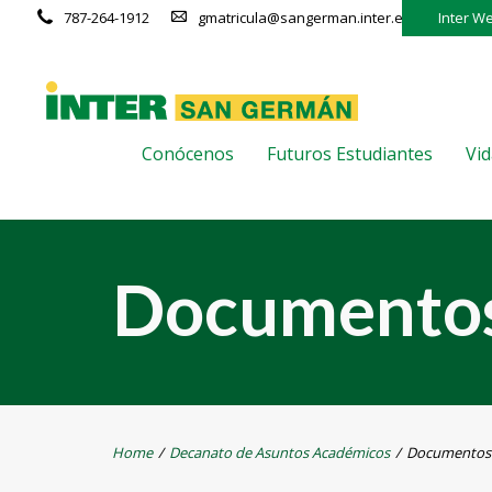
787-264-1912
gmatricula@sangerman.inter.edu
Inter W
Conócenos
Futuros Estudiantes
Vid
Documentos 
Home
/
Decanato de Asuntos Académicos
/
Documentos O