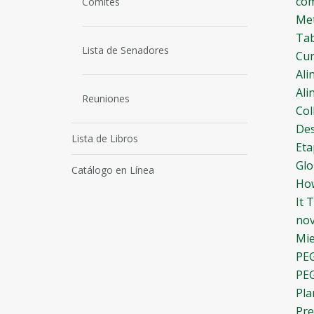
com
Comités
Met
Tab
Lista de Senadores
Cur
Ali
Ali
Reuniones
Col
Des
Lista de Libros
Eta
Glo
Catálogo en Línea
How
It 
nov
Mie
PEG
PEG
Pla
Pre