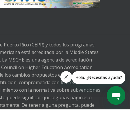
de Puerto Rico (CEPR) y todos los programas
mericana está acreditada por la Middle States
. La MSCHE es una agencia de acreditación
l Council on Higher Education Accreditation
e los cambios propuestos en la legislación
stitución, comprometida con los requisitos de
mplimiento con la normativa sobre subvenciones
sto puede significar que algunas páginas o
ntamente. De tener alguna pregunta, puede
al correo electrónico ltorrest@inter.edu o al
Rico (UIPR) is aware of the proposed changes
 Our Institution, committed to compliance