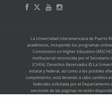
La Universidad Interamericana de Puerto Ri
académicos, incluyendo los programas online,
Commission on Higher Education (MSCHE), 
institucional reconocida por el Secretario
(CHEA). Derechos Reservados © La Universi
estatal y federal, así como a los posibles e
cumplimiento, está llevando a cabo cambios en
federales solicitada por el Departamento 
secciones de las páginas no estén dispon
comunicarse con la Sra. Lilia M. Torres Torr
787-766-1912, extensión 2393. Lamentamos lo
in state and federal legislation, as wel