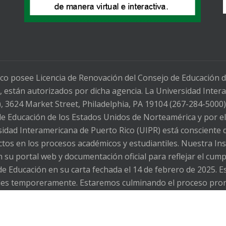
co posee Licencia de Renovación del Consejo de Educación 
 están autorizados por dicha agencia. La Universidad Intera
3624 Market Street, Philadelphia, PA 19104 (267-284-5000)
 de Educación de los Estados Unidos de Norteamérica y por e
dad Interamericana de Puerto Rico (UIPR) está consciente d
fectos en los procesos académicos y estudiantiles. Nuestra In
 su portal web y documentación oficial para reflejar el cu
de Educación en su carta fechada el 14 de febrero de 2025. E
ibles temporeramente. Estaremos culminando el proceso pro
es, Oficial de Cumplimiento Gerencial de nuestra Institución, 
s inconvenientes. The Inter American University of Puerto 
l as the possible effects on academic and student processes.