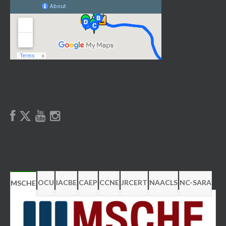
OCU
IACBE
CAEP
CCNE
JRCERT
NAACLS
NC-SARA
MSCHE