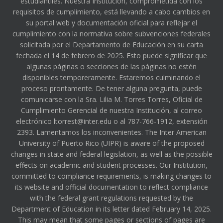
estudiantiles. Nuestra Institución, comprometida con los
requisitos de cumplimiento, está llevando a cabo cambios en
su portal web y documentación oficial para reflejar el
cumplimiento con la normativa sobre subvenciones federales
solicitada por el Departamento de Educación en su carta
fechada el 14 de febrero de 2025. Esto puede significar que
algunas páginas o secciones de las páginas no estén
disponibles temporeramente. Estaremos culminando el
proceso prontamente. De tener alguna pregunta, puede
comunicarse con la Sra. Lilia M. Torres Torres, Oficial de
Cumplimiento Gerencial de nuestra Institución, al correo
electrónico ltorrest@inter.edu o al 787-766-1912, extensión
2393. Lamentamos los inconvenientes. The Inter American
University of Puerto Rico (UIPR) is aware of the proposed
changes in state and federal legislation, as well as the possible
effects on academic and student processes. Our Institution,
committed to compliance requirements, is making changes to
its website and official documentation to reflect compliance
with the federal grant regulations requested by the
Department of Education in its letter dated February 14, 2025.
This may mean that some pages or sections of pages are