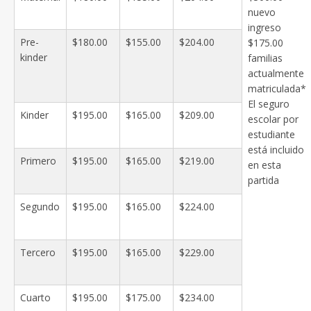
nuevo
ingreso
Pre-
$180.00
$155.00
$204.00
$175.00
kinder
familias
actualmente
matriculada*
El seguro
Kinder
$195.00
$165.00
$209.00
escolar por
estudiante
está incluido
Primero
$195.00
$165.00
$219.00
en esta
partida
Segundo
$195.00
$165.00
$224.00
Tercero
$195.00
$165.00
$229.00
Cuarto
$195.00
$175.00
$234.00