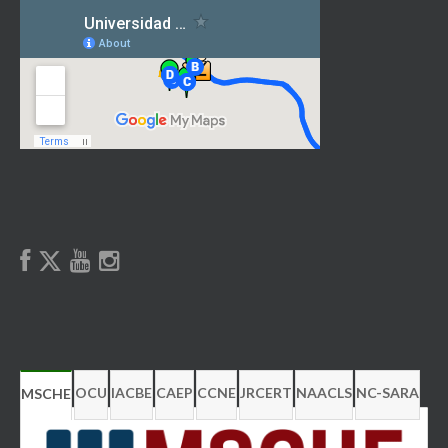
OCU
IACBE
CAEP
CCNE
JRCERT
NAACLS
NC-SARA
MSCHE