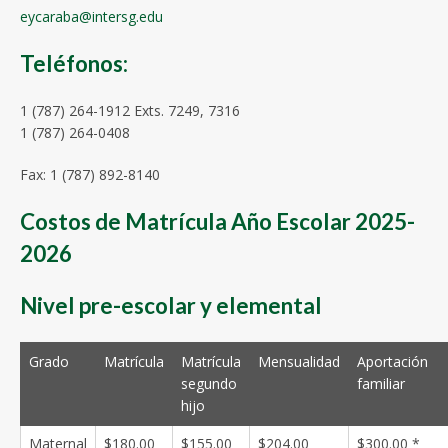
eycaraba@intersg.edu
Teléfonos:
1 (787) 264-1912 Exts. 7249, 7316
1 (787) 264-0408
Fax: 1 (787) 892-8140
Costos de Matrícula Año Escolar 2025-
2026
Nivel pre-escolar y elemental
Grado
Matrícula
Matrícula
Mensualidad
Aportación
segundo
familiar
hijo
Maternal
$180.00
$155.00
$204.00
$300.00 *