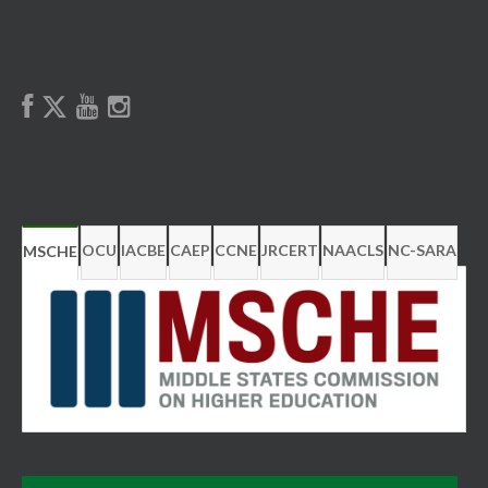
OCU
IACBE
CAEP
CCNE
JRCERT
NAACLS
NC-SARA
MSCHE