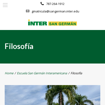
787-264-1912
gmatricula@sangerman.inter.edu
Filosofía
Home
/
Escuela San Germán Interamericana
/
Filosofía