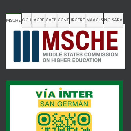
OCU
IACBE
CAEP
CCNE
JRCERT
NAACLS
NC-SARA
MSCHE