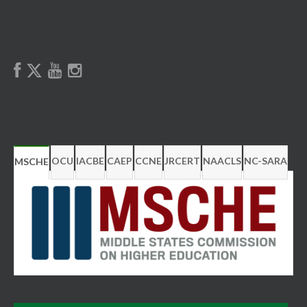
OCU
IACBE
CAEP
CCNE
JRCERT
NAACLS
NC-SARA
MSCHE