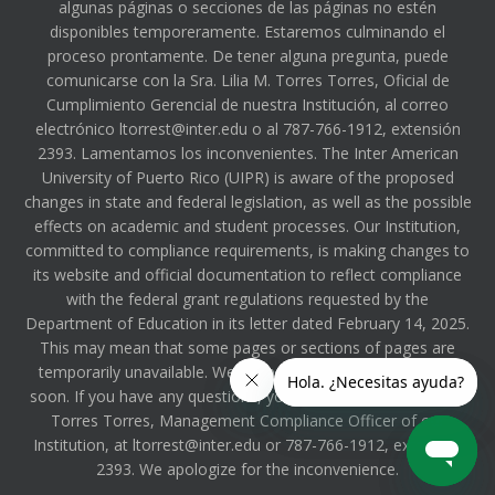
algunas páginas o secciones de las páginas no estén
disponibles temporeramente. Estaremos culminando el
proceso prontamente. De tener alguna pregunta, puede
comunicarse con la Sra. Lilia M. Torres Torres, Oficial de
Cumplimiento Gerencial de nuestra Institución, al correo
electrónico ltorrest@inter.edu o al 787-766-1912, extensión
2393. Lamentamos los inconvenientes. The Inter American
University of Puerto Rico (UIPR) is aware of the proposed
changes in state and federal legislation, as well as the possible
effects on academic and student processes. Our Institution,
committed to compliance requirements, is making changes to
its website and official documentation to reflect compliance
with the federal grant regulations requested by the
Department of Education in its letter dated February 14, 2025.
This may mean that some pages or sections of pages are
temporarily unavailable. We will be completing the process
soon. If you have any questions, you can contact Ms. Lilia M.
Torres Torres, Management Compliance Officer of our
Institution, at ltorrest@inter.edu or 787-766-1912, extension
2393. We apologize for the inconvenience.