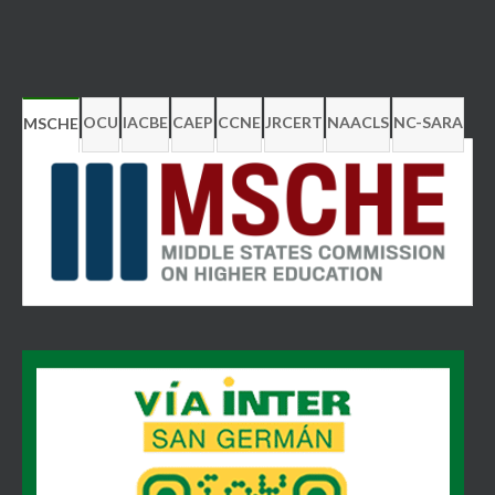
OCU
IACBE
CAEP
CCNE
JRCERT
NAACLS
NC-SARA
MSCHE