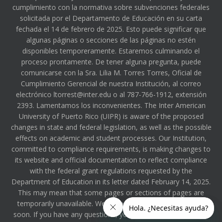
cumplimiento con la normativa sobre subvenciones federales
solicitada por el Departamento de Educación en su carta
fechada el 14 de febrero de 2025. Esto puede significar que
algunas páginas o secciones de las páginas no estén
disponibles temporeramente. Estaremos culminando el
proceso prontamente. De tener alguna pregunta, puede
comunicarse con la Sra. Lilia M. Torres Torres, Oficial de
Cumplimiento Gerencial de nuestra Institución, al correo
electrónico ltorrest@inter.edu o al 787-766-1912, extensión
2393. Lamentamos los inconvenientes. The Inter American
University of Puerto Rico (UIPR) is aware of the proposed
changes in state and federal legislation, as well as the possible
effects on academic and student processes. Our Institution,
committed to compliance requirements, is making changes to
its website and official documentation to reflect compliance
with the federal grant regulations requested by the
Department of Education in its letter dated February 14, 2025.
This may mean that some pages or sections of pages are
temporarily unavailable. We will be completing the process
soon. If you have any questions, you can contact Ms. Lilia M.