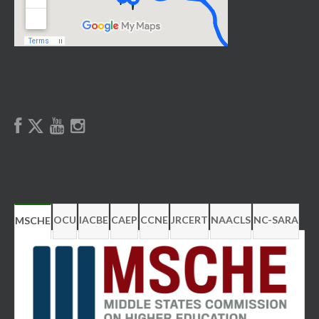
OCU
IACBE
CAEP
CCNE
JRCERT
NAACLS
NC-SARA
MSCHE