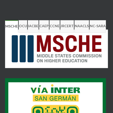
OCU
IACBE
CAEP
CCNE
JRCERT
NAACLS
NC-SARA
MSCHE