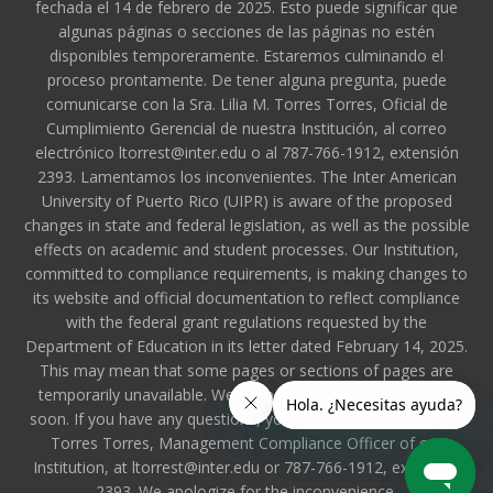
fechada el 14 de febrero de 2025. Esto puede significar que
algunas páginas o secciones de las páginas no estén
disponibles temporeramente. Estaremos culminando el
proceso prontamente. De tener alguna pregunta, puede
comunicarse con la Sra. Lilia M. Torres Torres, Oficial de
Cumplimiento Gerencial de nuestra Institución, al correo
electrónico ltorrest@inter.edu o al 787-766-1912, extensión
2393. Lamentamos los inconvenientes. The Inter American
University of Puerto Rico (UIPR) is aware of the proposed
changes in state and federal legislation, as well as the possible
effects on academic and student processes. Our Institution,
committed to compliance requirements, is making changes to
its website and official documentation to reflect compliance
with the federal grant regulations requested by the
Department of Education in its letter dated February 14, 2025.
This may mean that some pages or sections of pages are
temporarily unavailable. We will be completing the process
soon. If you have any questions, you can contact Ms. Lilia M.
Torres Torres, Management Compliance Officer of our
Institution, at ltorrest@inter.edu or 787-766-1912, extension
2393. We apologize for the inconvenience.