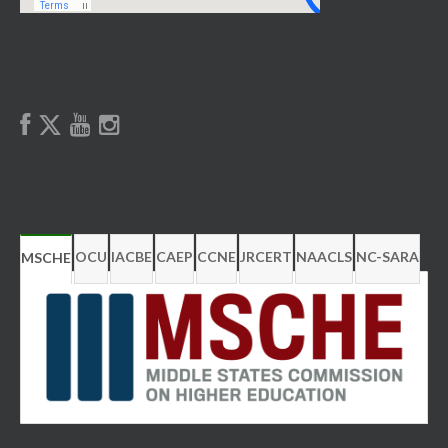
OCU
IACBE
CAEP
CCNE
JRCERT
NAACLS
NC-SARA
MSCHE