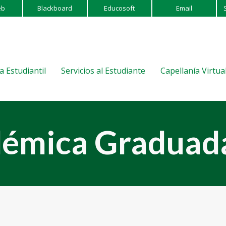
eb
Blackboard
Educosoft
Email
a Estudiantil
Servicios al Estudiante
Capellanía Virtua
démica Graduad