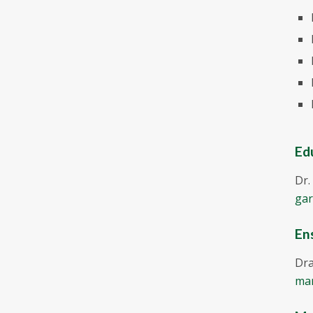
Ed
Dr.
gar
En
Dra
mar