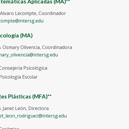
temáticas Aplicadas (MA)**
 Alvaro Lecompte, Coordinador
compte@intersg.edu
icología (MA)
. Osmary Olivencia, Coordinadora
ary_olivencia@intersg.edu
Consejería Psicológica
Psicología Escolar
tes Plásticas (MFA)**
. Janet León, Directora
et_leon_rodriguez@intersg.edu
Cerámica