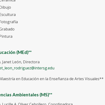
Dibujo
Escultura
Fotografía
Grabado
Pintura
ucación (MEd)**
. Janet León, Directora
et_leon_rodriguez@intersg.edu
Maestría en Educación en la Enseñanza de Artes Visuales**
encias Ambientales (MS)**
. Lucille A. Oliver Cebollero, Coordinadora