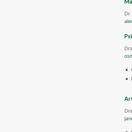
Ma
Dr.
ale
Ps
Dra
osm
Ar
Dra
jan