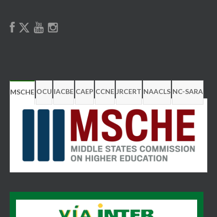
OCU
IACBE
CAEP
CCNE
JRCERT
NAACLS
NC-SARA
MSCHE