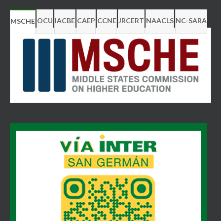
OCU
IACBE
CAEP
CCNE
JRCERT
NAACLS
NC-SARA
MSCHE