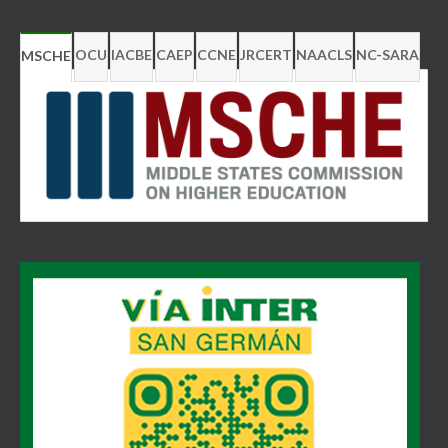
OCU
IACBE
CAEP
CCNE
JRCERT
NAACLS
NC-SARA
MSCHE