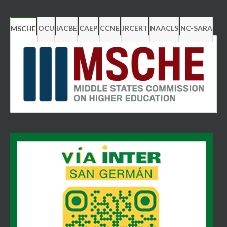
OCU
IACBE
CAEP
CCNE
JRCERT
NAACLS
NC-SARA
MSCHE